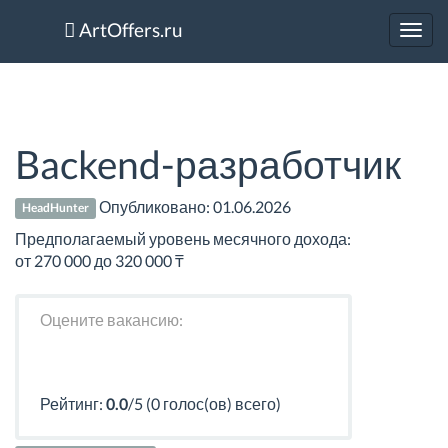
ArtOffers.ru
Toggl
navig
Backend-разработчик
Опубликовано:
01.06.2026
HeadHunter
Предполагаемый уровень месячного дохода:
от 270 000 до 320 000 ₸
Оцените вакансию:
Рейтинг:
0.0
/5 (0 голос(ов) всего)