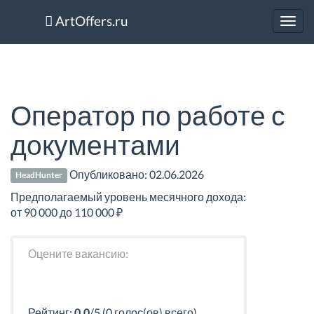
ArtOffers.ru
Toggl
navig
Оператор по работе с
документами
Опубликовано:
02.06.2026
HeadHunter
Предполагаемый уровень месячного дохода:
от 90 000 до 110 000 ₽
Оцените вакансию:
Рейтинг:
0.0
/5 (0 голос(ов) всего)