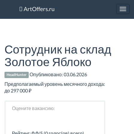
ArtOffers.ru
Toggl
navig
Сотрудник на склад
Золотое Яблоко
Опубликовано:
03.06.2026
HeadHunter
Предполагаемый уровень месячного дохода:
до 297 000 ₽
Оцените вакансию:
Рейтинг:
0.0
/5 (0 голос(ов) всего)