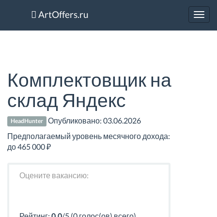
ArtOffers.ru
Toggl
navig
Комплектовщик на
склад Яндекс
Опубликовано:
03.06.2026
HeadHunter
Предполагаемый уровень месячного дохода:
до 465 000 ₽
Оцените вакансию:
Рейтинг:
0.0
/5 (0 голос(ов) всего)