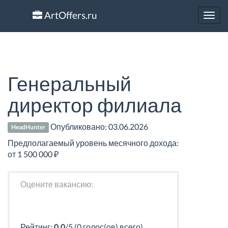
ArtOffers.ru
Toggl
navig
Генеральный
директор филиала
Опубликовано:
03.06.2026
HeadHunter
Предполагаемый уровень месячного дохода:
от 1 500 000 ₽
Оцените вакансию:
Рейтинг:
0.0
/5 (0 голос(ов) всего)