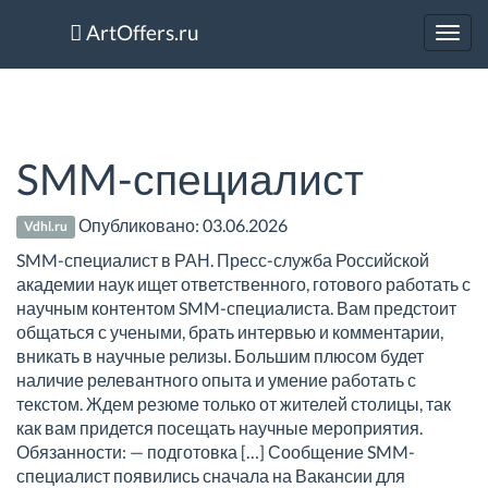
ArtOffers.ru
Toggl
navig
SMM-специалист
Опубликовано:
03.06.2026
Vdhl.ru
SMM-специалист в РАН. Пресс-служба Российской
академии наук ищет ответственного, готового работать с
научным контентом SMM-специалиста. Вам предстоит
общаться с учеными, брать интервью и комментарии,
вникать в научные релизы. Большим плюсом будет
наличие релевантного опыта и умение работать с
текстом. Ждем резюме только от жителей столицы, так
как вам придется посещать научные мероприятия.
Обязанности: — подготовка […] Сообщение SMM-
специалист появились сначала на Вакансии для