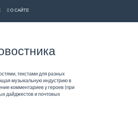
Е
О САЙТЕ
новостника
остями, текстами для разных
ающая музыкальную индустрию в
ение комментариев у героев (при
ных дайджестов и почтовых