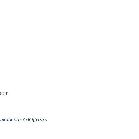
ости
ансий - ArtOffers.ru