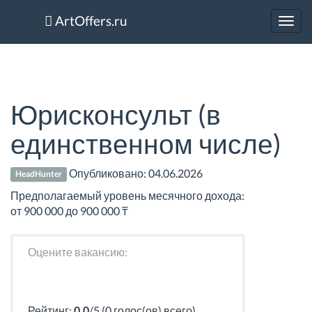
ArtOffers.ru
Toggl
navig
Юрисконсульт (в
единственном числе)
Опубликовано:
04.06.2026
HeadHunter
Предполагаемый уровень месячного дохода:
от 900 000 до 900 000 ₸
Оцените вакансию:
Рейтинг:
0.0
/5 (0 голос(ов) всего)