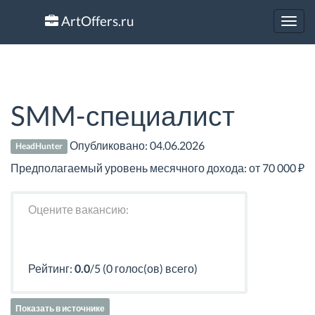
ArtOffers.ru
Toggl
navig
SMM-специалист
Опубликовано:
04.06.2026
HeadHunter
Предполагаемый уровень месячного дохода: от 70 000 ₽
Оцените вакансию:
Рейтинг:
0.0
/5 (0 голос(ов) всего)
Показать в источнике