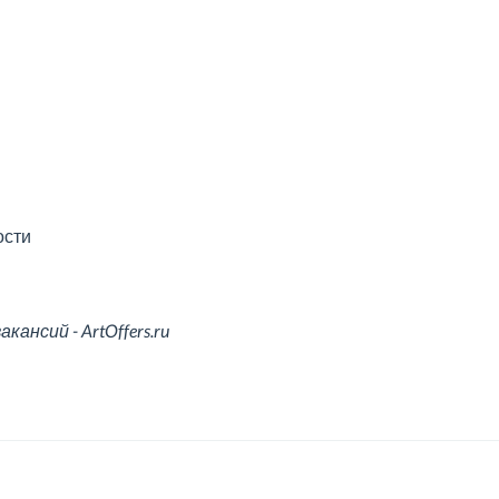
ости
ансий - ArtOffers.ru