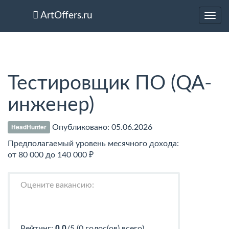
ArtOffers.ru
Toggl
navig
Тестировщик ПО (QA-
инженер)
HeadHunter
Опубликовано:
05.06.2026
Предполагаемый уровень месячного дохода:
от 80 000 до 140 000 ₽
Оцените вакансию:
0.0
Рейтинг:
/5 (0 голос(ов) всего)