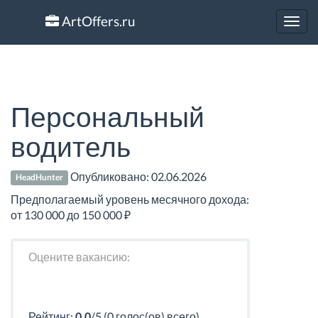
ArtOffers.ru
Toggl
navig
Персональный
водитель
Опубликовано:
02.06.2026
HeadHunter
Предполагаемый уровень месячного дохода:
от 130 000 до 150 000 ₽
Оцените вакансию:
Рейтинг:
0.0
/5 (0 голос(ов) всего)