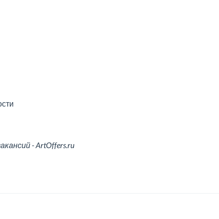
ости
ансий - ArtOffers.ru