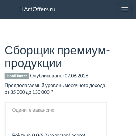
ArtOffers.ru
Toggl
navig
Сборщик премиум-
продукции
Опубликовано:
07.06.2026
HeadHunter
Предполагаемый уровень месячного дохода:
от 85 000 до 130 000 ₽
Оцените вакансию:
Рейтинг:
0.0
/5 (0 голос(ов) всего)