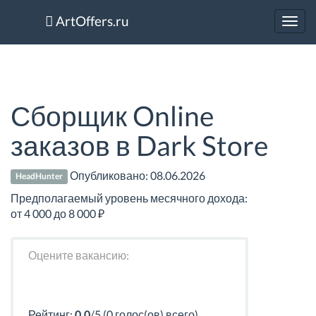
ArtOffers.ru
Toggl
navig
Сборщик Online
заказов в Dark Store
Опубликовано:
08.06.2026
HeadHunter
Предполагаемый уровень месячного дохода:
от 4 000 до 8 000 ₽
Оцените вакансию:
Рейтинг:
0.0
/5 (0 голос(ов) всего)