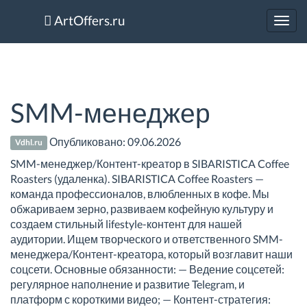
ArtOffers.ru
Toggl
navig
SMM-менеджер
Опубликовано:
09.06.2026
Vdhl.ru
SMM-менеджер/Контент-креатор в SIBARISTICA Coffee
Roasters (удаленка). SIBARISTICA Coffee Roasters —
команда профессионалов, влюбленных в кофе. Мы
обжариваем зерно, развиваем кофейную культуру и
создаем стильный lifestyle-контент для нашей
аудитории. Ищем творческого и ответственного SMM-
менеджера/Контент-креатора, который возглавит наши
соцсети. Основные обязанности: — Ведение соцсетей:
регулярное наполнение и развитие Telegram, и
платформ с короткими видео; — Контент-стратегия: