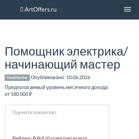
ArtOffers.ru
Toggl
navig
Помощник электрика/
начинающий мастер
Опубликовано:
10.06.2026
HeadHunter
Предполагаемый уровень месячного дохода:
от 180 000 ₽
Оцените вакансию:
Рейтинг:
0.0
/5 (0 голос(ов) всего)