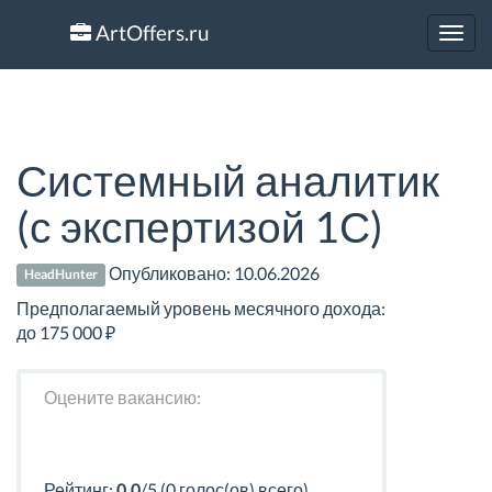
ArtOffers.ru
Toggl
navig
Системный аналитик
(с экспертизой 1С)
Опубликовано:
10.06.2026
HeadHunter
Предполагаемый уровень месячного дохода:
до 175 000 ₽
Оцените вакансию:
Рейтинг:
0.0
/5 (0 голос(ов) всего)