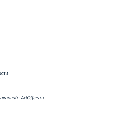
ости
ансий - ArtOffers.ru