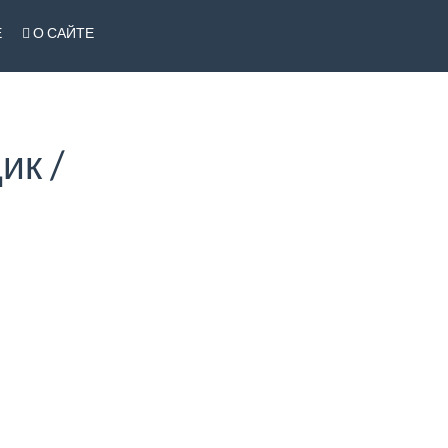
Е
О САЙТЕ
ик /