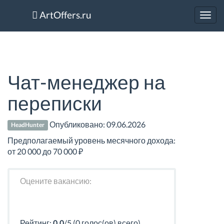
ArtOffers.ru
Toggl
navig
Чат-менеджер на
переписки
Опубликовано:
09.06.2026
HeadHunter
Предполагаемый уровень месячного дохода:
от 20 000 до 70 000 ₽
Оцените вакансию:
Рейтинг:
0.0
/5 (0 голос(ов) всего)