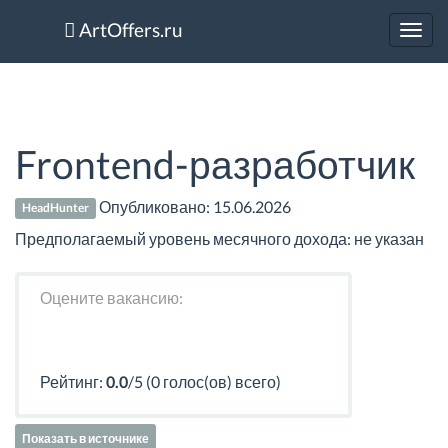
ArtOffers.ru
Toggl
navig
Frontend-разработчик
Опубликовано:
15.06.2026
HeadHunter
Предполагаемый уровень месячного дохода: не указан
Оцените вакансию:
Рейтинг:
0.0
/5 (0 голос(ов) всего)
Показать в источнике