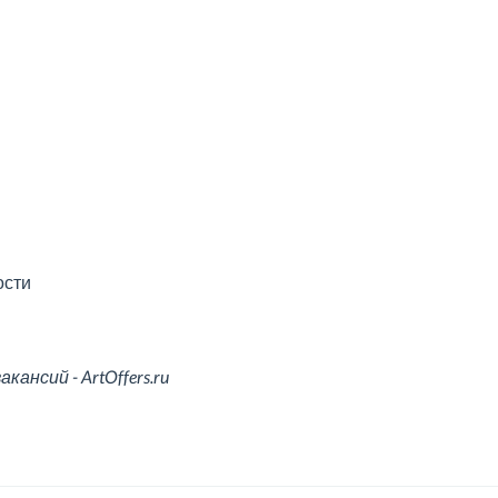
ости
ансий - ArtOffers.ru