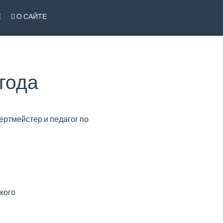
Е
О САЙТЕ
года
ертмейстер и педагог по
ского