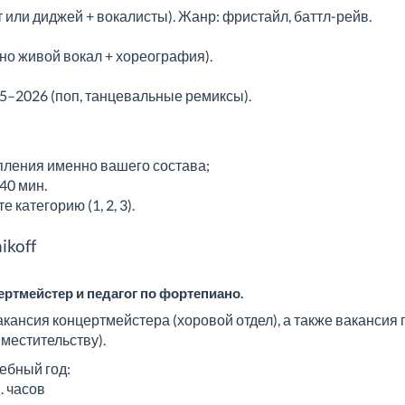
ит или диджей + вокалисты). Жанр: фристайл, баттл-рейв.
ьно живой вокал + хореография).
25–2026 (поп, танцевальные ремиксы).
упления именно вашего состава;
40 мин.
категорию (1, 2, 3).
ikoff
ртмейстер и педагог по фортепиано.
кансия концертмейстера (хоровой отдел), а также вакансия
местительству).
ебный год:
. часов