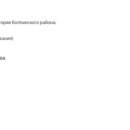
тории Колпинского района.
вания)
ва