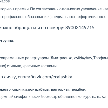
 часов
тегорию + премии. По согласованию возможно увеличение наг
е профильное образование (специальность «фортепиано»).
 можно обращаться по номеру: 89003149715
-группа.
 современным репертуаром (Дмитриенко, xolidayboy, Трофимов,
тино) стильно, красивые костюмы
в личку, спасибо
vk.com/eralashka
естр: скрипки, контрабасы, валторны, тромбон.
дежный симфонический оркестр объявляет конкурс на вакан