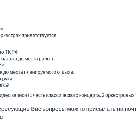
ие
оркестрах приветствуется
по ТК РФ
а багажа до места работы
ск
га до места планируемого отдыха.
а руки
000₽
ео записи (1 часть классического концерта, 2 оркестровых 
ересующие Вас вопросы можно присылать на почт
ru