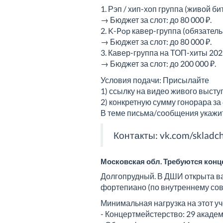
1. Рэп / хип-хоп группа (живой б
→ Бюджет за слот: до 80 000 ₽.
2. K-Pop кавер-группа (обязател
→ Бюджет за слот: до 80 000 ₽.
3. Кавер-группа на ТОП-хиты 20
→ Бюджет за слот: до 200 000 ₽.
Условия подачи: Присылайте
1) ссылку на видео живого выст
2) конкретную сумму гонорара за 
В теме письма/сообщения укажите 
Контакты:
vk.com/skladch
Московская обл. Требуются конце
Долгопрудный. В ДШИ открыта ва
фортепиано (по внутреннему сов
Минимальная нагрузка на этот уч
- Концертмейстерство: 29 академ