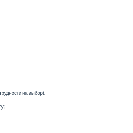
трудности на выбор).
у: