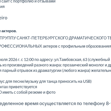
ли сайт с портфолио и отзывами
ния
eiro
 актеров.
ТРУППУ САНКТ-ПЕТЕРБУРГСКОГО ДРАМАТИЧЕСКОГО ТЕ
РОФЕССИОНАЛЬНЫХ актеров с профильным образованием (от 
ля 2026 г. с 12:00 по адресу: ул.Тамбовская, 63 (служебный 
ь из произведений разного жанра: прозаический монолог и 
 парный отрывок из драматургии (любого жанра) желательн
нус для песни/музыку для танца приносить на USB)
нтах приветствуется
 иметь с собой резюме и фото
ределенное время осуществляется по телефону 8