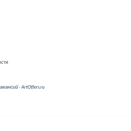
ости
ансий - ArtOffers.ru