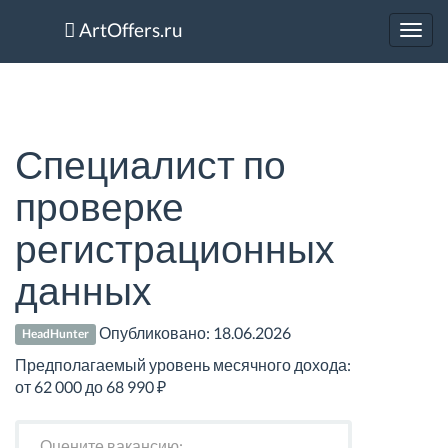
ArtOffers.ru
Toggl
navig
Специалист по
проверке
регистрационных
данных
Опубликовано:
18.06.2026
HeadHunter
Предполагаемый уровень месячного дохода:
от 62 000 до 68 990 ₽
Оцените вакансию: