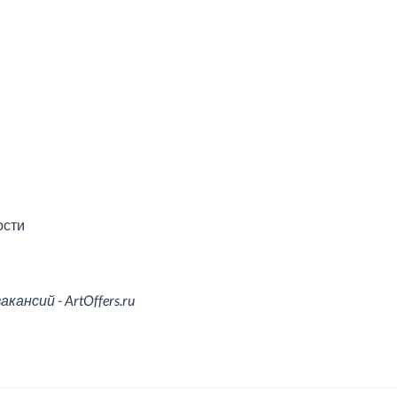
ости
ансий - ArtOffers.ru