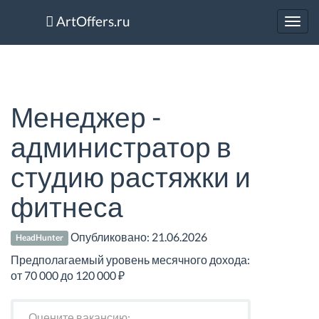
ArtOffers.ru
Toggl
navig
Менеджер -
администратор в
студию растяжки и
фитнеса
Опубликовано:
21.06.2026
HeadHunter
Предполагаемый уровень месячного дохода:
от 70 000 до 120 000 ₽
Оцените вакансию: