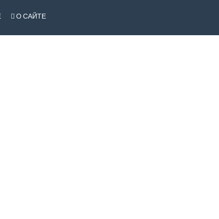
Е
О САЙТЕ
ы