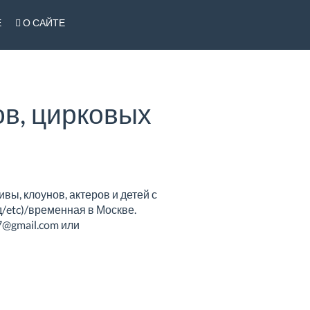
Е
О САЙТЕ
ов, цирковых
вы, клоунов, актеров и детей с
/etc)/временная в Москве.
7@gmail.com или