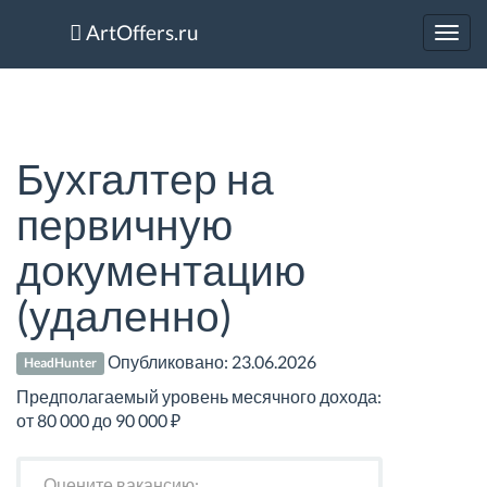
ArtOffers.ru
Toggl
navig
Бухгалтер на
первичную
документацию
(удаленно)
Опубликовано:
23.06.2026
HeadHunter
Предполагаемый уровень месячного дохода:
от 80 000 до 90 000 ₽
Оцените вакансию: