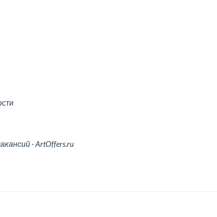
ости
ансий - ArtOffers.ru