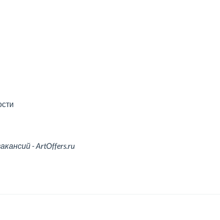
ости
ансий - ArtOffers.ru