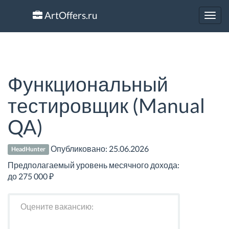
ArtOffers.ru
Toggl
navig
Функциональный
тестировщик (Manual
QA)
Опубликовано:
25.06.2026
HeadHunter
Предполагаемый уровень месячного дохода:
до 275 000 ₽
Оцените вакансию: