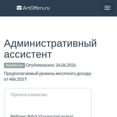
ArtOffers.ru
Toggl
navig
Административный
ассистент
Опубликовано:
26.06.2026
HeadHunter
Предполагаемый уровень месячного дохода:
от 486 203 ₸
Оцените вакансию:
Рейтинг:
0.0
/5 (0 голос(ов) всего)