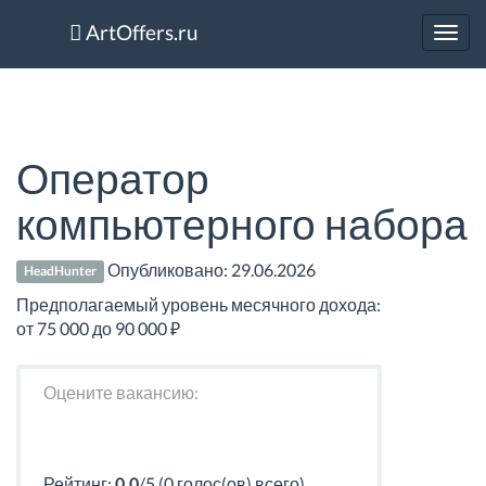
ArtOffers.ru
Toggl
navig
Оператор
компьютерного набора
Опубликовано:
29.06.2026
HeadHunter
Предполагаемый уровень месячного дохода:
от 75 000 до 90 000 ₽
Оцените вакансию:
Рейтинг:
0.0
/5 (0 голос(ов) всего)