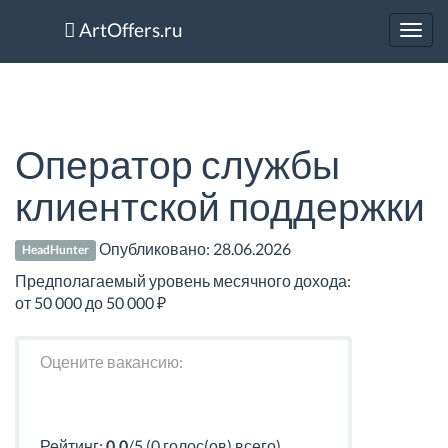
ArtOffers.ru
Toggl
navig
Оператор службы
клиентской поддержки
Опубликовано:
28.06.2026
HeadHunter
Предполагаемый уровень месячного дохода:
от 50 000 до 50 000 ₽
Оцените вакансию:
Рейтинг:
0.0
/5 (0 голос(ов) всего)