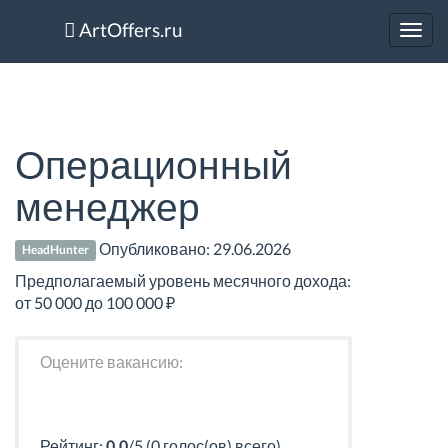
ArtOffers.ru
Toggl
navig
Операционный
менеджер
Опубликовано:
29.06.2026
HeadHunter
Предполагаемый уровень месячного дохода:
от 50 000 до 100 000 ₽
Оцените вакансию:
Рейтинг:
0.0
/5 (0 голос(ов) всего)