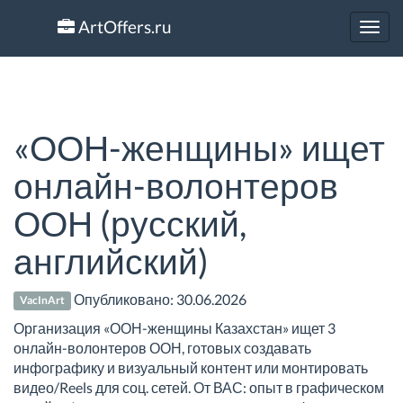
ArtOffers.ru
Toggl
navig
«ООН-женщины» ищет
онлайн-волонтеров
ООН (русский,
английский)
Опубликовано:
30.06.2026
VacInArt
Организация «ООН-женщины Казахстан» ищет 3
онлайн-волонтеров ООН, готовых создавать
инфографику и визуальный контент или монтировать
видео/Reels для соц. сетей. От ВАС: опыт в графическом