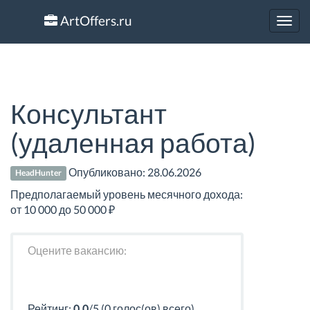
ArtOffers.ru
Toggl
navig
Консультант
(удаленная работа)
Опубликовано:
28.06.2026
HeadHunter
Предполагаемый уровень месячного дохода:
от 10 000 до 50 000 ₽
Оцените вакансию:
Рейтинг:
0.0
/5 (0 голос(ов) всего)