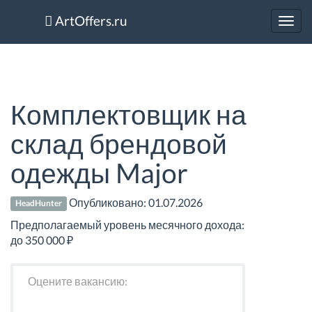
ArtOffers.ru
Toggl
navig
Комплектовщик на
склад брендовой
одежды Major
Опубликовано:
01.07.2026
HeadHunter
Предполагаемый уровень месячного дохода:
до 350 000 ₽
Оцените вакансию: