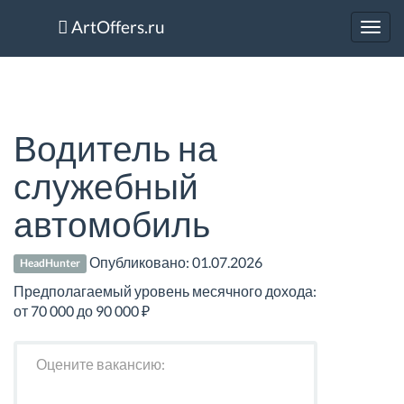
ArtOffers.ru
Toggl
navig
Водитель на
служебный
автомобиль
Опубликовано:
01.07.2026
HeadHunter
Предполагаемый уровень месячного дохода:
от 70 000 до 90 000 ₽
Оцените вакансию: