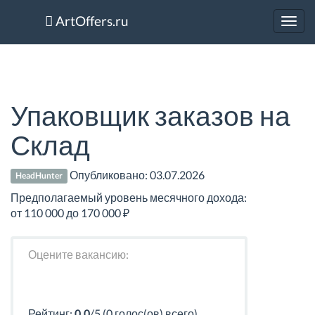
ArtOffers.ru
Toggl
navig
Упаковщик заказов на
Склад
Опубликовано:
03.07.2026
HeadHunter
Предполагаемый уровень месячного дохода:
от 110 000 до 170 000 ₽
Оцените вакансию:
Рейтинг:
0.0
/5 (0 голос(ов) всего)