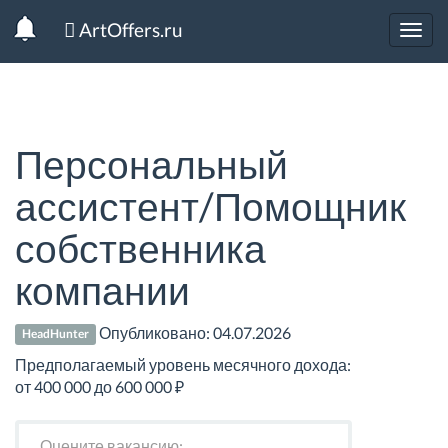
ArtOffers.ru
Toggl
navig
Персональный
ассистент/Помощник
собственника
компании
Опубликовано:
04.07.2026
HeadHunter
Предполагаемый уровень месячного дохода:
от 400 000 до 600 000 ₽
Оцените вакансию: