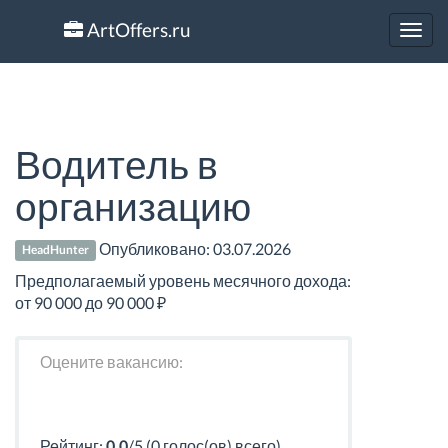
ArtOffers.ru
Toggl
navig
Водитель в
организацию
Опубликовано:
03.07.2026
HeadHunter
Предполагаемый уровень месячного дохода:
от 90 000 до 90 000 ₽
Оцените вакансию:
Рейтинг:
0.0
/5 (0 голос(ов) всего)