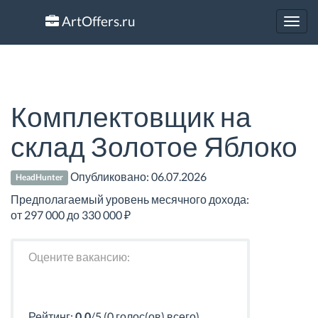
ArtOffers.ru
Toggl
navig
Комплектовщик на
склад Золотое Яблоко
Опубликовано:
06.07.2026
HeadHunter
Предполагаемый уровень месячного дохода:
от 297 000 до 330 000 ₽
Оцените вакансию:
Рейтинг:
0.0
/5 (0 голос(ов) всего)