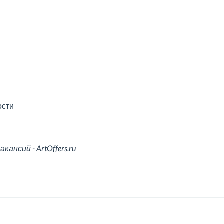
ости
ансий - ArtOffers.ru