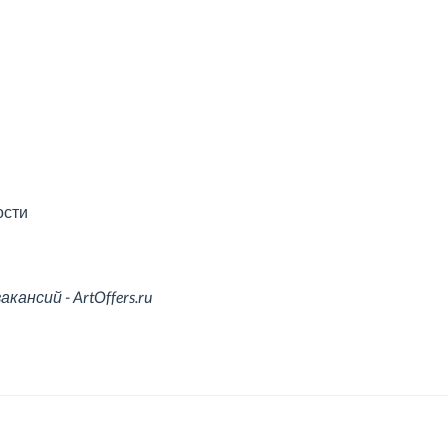
ости
ансий - ArtOffers.ru