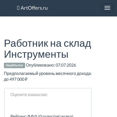
ArtOffers.ru
Toggl
navig
Работник на склад
Инструменты
Опубликовано:
07.07.2026
HeadHunter
Предполагаемый уровень месячного дохода:
до 497 000 ₽
Оцените вакансию:
Рейтинг:
0.0
/5 (0 голос(ов) всего)